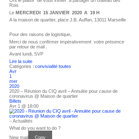
Ont le plaisir de vous inviter à partager un Gâteau des
Rois
Le
MERCREDI 15 JANVIER 2020 A 19 H
A la maison de quartier, place J.B. Auffan, 13011 Marseille
Pour des raisons de logistique,
Merci de nous confirmer impérativement votre présence
par retour de mail .
Avant lundi, SVP
Lire la suite
Catégories :
convivialité
toutes
Avr
1
mer
2020
2020 – Réunion du CIQ avril – Annulée pour cause de
coronavirus
@ Maison de quartier
Billets
Avr 1 @ 18:00
– Actualités
What do you want to do ?
New mail
Copy