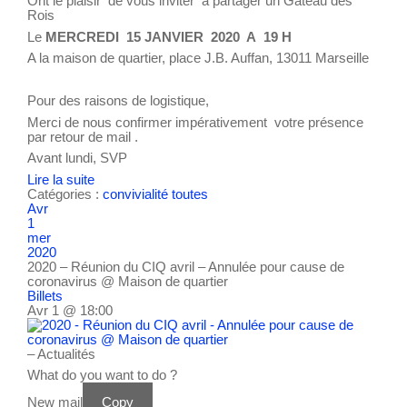
Ont le plaisir de vous inviter à partager un Gâteau des
Rois
Le
MERCREDI 15 JANVIER 2020 A 19 H
A la maison de quartier, place J.B. Auffan, 13011 Marseille
Pour des raisons de logistique,
Merci de nous confirmer impérativement votre présence
par retour de mail .
Avant lundi, SVP
Lire la suite
Catégories :
convivialité
toutes
Avr
1
mer
2020
2020 – Réunion du CIQ avril – Annulée pour cause de
coronavirus
@ Maison de quartier
Billets
Avr 1 @ 18:00
– Actualités
What do you want to do ?
New mail
Copy