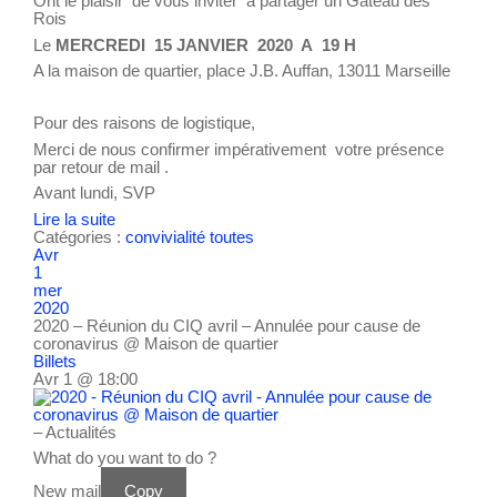
Ont le plaisir de vous inviter à partager un Gâteau des
Rois
Le
MERCREDI 15 JANVIER 2020 A 19 H
A la maison de quartier, place J.B. Auffan, 13011 Marseille
Pour des raisons de logistique,
Merci de nous confirmer impérativement votre présence
par retour de mail .
Avant lundi, SVP
Lire la suite
Catégories :
convivialité
toutes
Avr
1
mer
2020
2020 – Réunion du CIQ avril – Annulée pour cause de
coronavirus
@ Maison de quartier
Billets
Avr 1 @ 18:00
– Actualités
What do you want to do ?
New mail
Copy