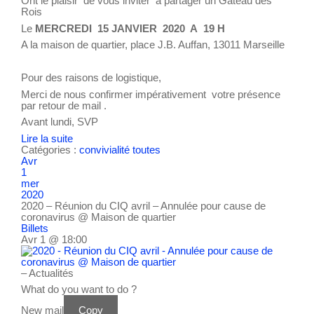
Ont le plaisir de vous inviter à partager un Gâteau des
Rois
Le
MERCREDI 15 JANVIER 2020 A 19 H
A la maison de quartier, place J.B. Auffan, 13011 Marseille
Pour des raisons de logistique,
Merci de nous confirmer impérativement votre présence
par retour de mail .
Avant lundi, SVP
Lire la suite
Catégories :
convivialité
toutes
Avr
1
mer
2020
2020 – Réunion du CIQ avril – Annulée pour cause de
coronavirus
@ Maison de quartier
Billets
Avr 1 @ 18:00
– Actualités
What do you want to do ?
New mail
Copy