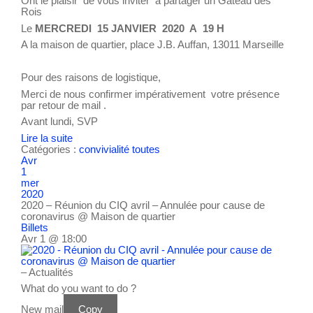
Ont le plaisir de vous inviter à partager un Gâteau des
Rois
Le
MERCREDI 15 JANVIER 2020 A 19 H
A la maison de quartier, place J.B. Auffan, 13011 Marseille
Pour des raisons de logistique,
Merci de nous confirmer impérativement votre présence
par retour de mail .
Avant lundi, SVP
Lire la suite
Catégories :
convivialité
toutes
Avr
1
mer
2020
2020 – Réunion du CIQ avril – Annulée pour cause de
coronavirus
@ Maison de quartier
Billets
Avr 1 @ 18:00
– Actualités
What do you want to do ?
New mail
Copy