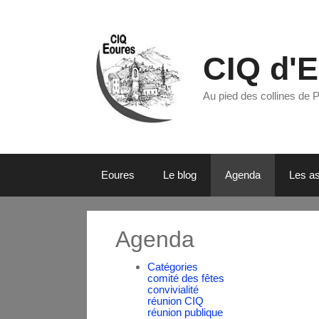
CIQ d'
Au pied des collines de 
Eoures
Le blog
Agenda
Les as
Agenda
Catégories
comité des fêtes
convivialité
réunion CIQ
réunion publique