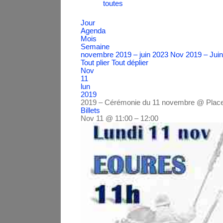
toutes
Jour
Agenda
Mois
Semaine
novembre 2019 – juin 2023
Nov 2019 – Jui
Tout plier
Tout déplier
Nov
11
lun
2019
2019 – Cérémonie du 11 novembre
@ Plac
Billets
Nov 11 @ 11:00 – 12:00