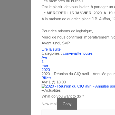
Les membres du bureau
Ont le plaisir de vous inviter à partager u
Le
MERCREDI 15 JANVIER 2020 A 19 
A la maison de quartier, place J.B. Auffan, 
Pour des raisons de logistique,
Merci de nous confirmer impérativement vot
Avant lundi, SVP
Lire la suite
Catégories :
convivialité
toutes
Avr
1
mer
2020
2020 – Réunion du CIQ avril – Annulée pou
Billets
Avr 1 @ 18:00
– Actualités
What do you want to do ?
New mail
Copy