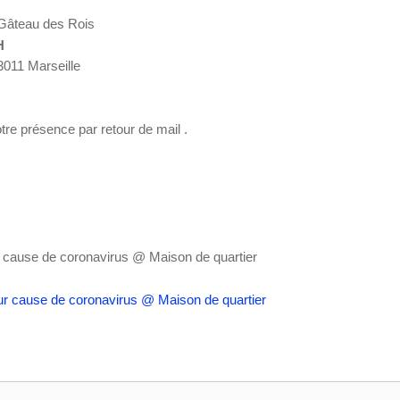
n Gâteau des Rois
H
13011 Marseille
re présence par retour de mail .
r cause de coronavirus
@ Maison de quartier