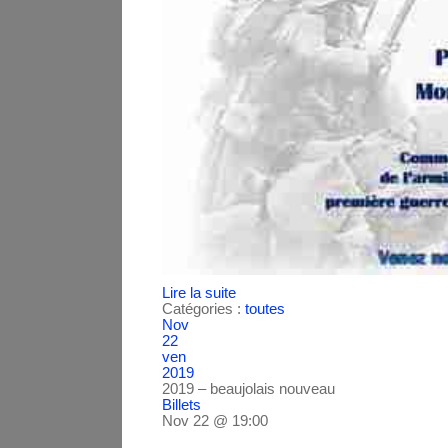
Lire la suite
Catégories :
toutes
Nov
22
ven
2019
2019 – beaujolais nouveau
Billets
Nov 22 @ 19:00