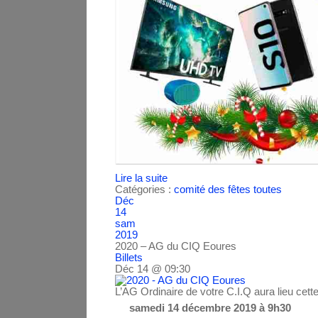
Lire la suite
Catégories :
comité des fêtes
toutes
Déc
14
sam
2019
2020 – AG du CIQ Eoures
Billets
Déc 14 @ 09:30
L’AG Ordinaire de votre C.I.Q aura lieu cett
samedi 14 décembre 2019 à 9h30