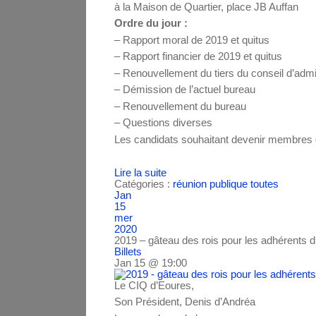
à la Maison de Quartier, place JB Auffan
Ordre du jour :
– Rapport moral de 2019 et quitus
– Rapport financier de 2019 et quitus
– Renouvellement du tiers du conseil d’admi
– Démission de l’actuel bureau
– Renouvellement du bureau
– Questions diverses
Les candidats souhaitant devenir membres du
Lire la suite
Catégories :
réunion publique
toutes
Jan
15
mer
2020
2019 – gâteau des rois pour les adhérents 
Billets
Jan 15 @ 19:00
Le CIQ d’Eoures,
Son Président, Denis d’Andréa