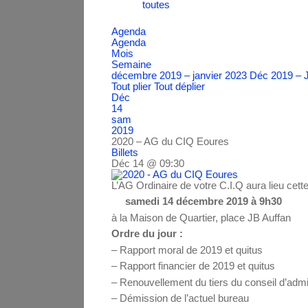
toutes
Agenda
Agenda
Mois
Semaine
décembre 2019 – janvier 2023
Déc 2019 – 
Tout plier
Tout déplier
Déc
14
sam
2019
2020 – AG du CIQ Eoures
Billets
Déc 14 @ 09:30
L’AG Ordinaire de votre C.I.Q aura lieu cett
samedi 14 décembre 2019 à 9h30
à la Maison de Quartier, place JB Auffan
Ordre du jour :
– Rapport moral de 2019 et quitus
– Rapport financier de 2019 et quitus
– Renouvellement du tiers du conseil d’admi
– Démission de l’actuel bureau