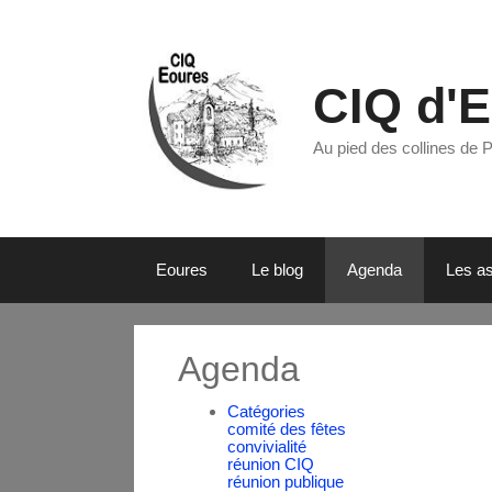
CIQ d'
Au pied des collines de 
Eoures
Le blog
Agenda
Les as
Agenda
Catégories
comité des fêtes
convivialité
réunion CIQ
réunion publique