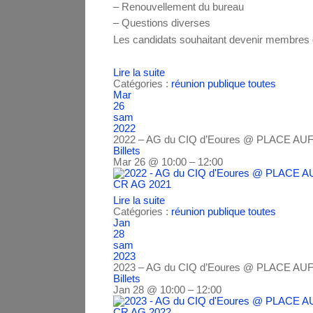
– Renouvellement du bureau
– Questions diverses
Les candidats souhaitant devenir membres du
Lire la suite
Catégories :
réunion publique
toutes
Mar
26
sam
2022
2022 – AG du CIQ d’Eoures
@ PLACE AU
Billets
Mar 26 @ 10:00 – 12:00
CR AG 2021
Lire la suite
Catégories :
réunion publique
toutes
Jan
28
sam
2023
2023 – AG du CIQ d’Eoures
@ PLACE AU
Billets
Jan 28 @ 10:00 – 12:00
CR AG 2022