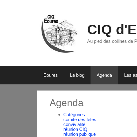
CIQ d'
Au pied des collines de 
Eoures
Le blog
Agenda
Les as
Agenda
Catégories
comité des fêtes
convivialité
réunion CIQ
réunion publique