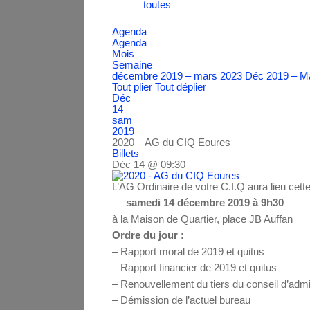
toutes
Agenda
Agenda
Mois
Semaine
décembre 2019 – mars 2023
Déc 2019 – M
Tout plier
Tout déplier
Déc
14
sam
2019
2020 – AG du CIQ Eoures
Billets
Déc 14 @ 09:30
L’AG Ordinaire de votre C.I.Q aura lieu cett
samedi 14 décembre 2019 à 9h30
à la Maison de Quartier, place JB Auffan
Ordre du jour :
– Rapport moral de 2019 et quitus
– Rapport financier de 2019 et quitus
– Renouvellement du tiers du conseil d’admi
– Démission de l’actuel bureau