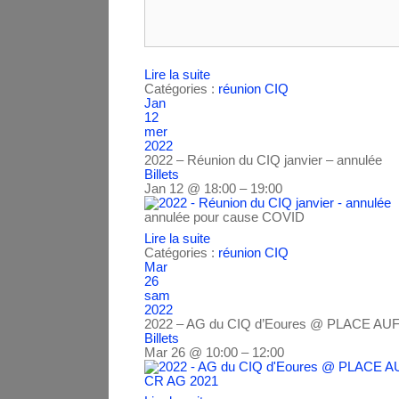
Lire la suite
Catégories :
réunion CIQ
Jan
12
mer
2022
2022 – Réunion du CIQ janvier – annulée
Billets
Jan 12 @ 18:00 – 19:00
annulée pour cause COVID
Lire la suite
Catégories :
réunion CIQ
Mar
26
sam
2022
2022 – AG du CIQ d’Eoures
@ PLACE AU
Billets
Mar 26 @ 10:00 – 12:00
CR AG 2021