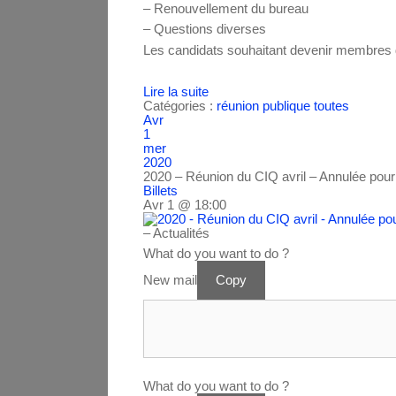
– Renouvellement du bureau
– Questions diverses
Les candidats souhaitant devenir membres du
Lire la suite
Catégories :
réunion publique
toutes
Avr
1
mer
2020
2020 – Réunion du CIQ avril – Annulée pou
Billets
Avr 1 @ 18:00
– Actualités
What do you want to do ?
New mail
Copy
What do you want to do ?