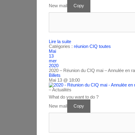
New mail
Copy
Lire la suite
Catégories :
réunion CIQ
toutes
Mai
13
mer
2020
2020 – Réunion du CIQ mai – Annulée en ra
Billets
Mai 13 @ 18:00
– Actualités
What do you want to do ?
New mail
Copy