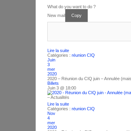
What do you want to do ?
New mail
Copy
Lire la suite
Catégories :
réunion CIQ
Juin
3
mer
2020
2020 – Réunion du CIQ juin – Annulée (mais
Billets
Juin 3 @ 18:00
– Actualités
Lire la suite
Catégories :
réunion CIQ
Nov
4
mer
2020