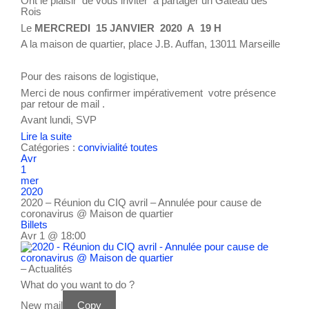
Ont le plaisir de vous inviter à partager un Gâteau des
Rois
Le
MERCREDI 15 JANVIER 2020 A 19 H
A la maison de quartier, place J.B. Auffan, 13011 Marseille
Pour des raisons de logistique,
Merci de nous confirmer impérativement votre présence
par retour de mail .
Avant lundi, SVP
Lire la suite
Catégories :
convivialité
toutes
Avr
1
mer
2020
2020 – Réunion du CIQ avril – Annulée pour cause de
coronavirus
@ Maison de quartier
Billets
Avr 1 @ 18:00
– Actualités
What do you want to do ?
New mail
Copy