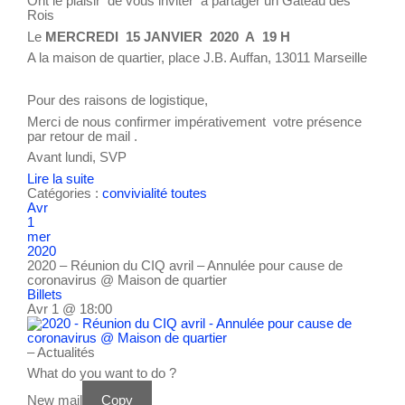
Ont le plaisir de vous inviter à partager un Gâteau des
Rois
Le
MERCREDI 15 JANVIER 2020 A 19 H
A la maison de quartier, place J.B. Auffan, 13011 Marseille
Pour des raisons de logistique,
Merci de nous confirmer impérativement votre présence
par retour de mail .
Avant lundi, SVP
Lire la suite
Catégories :
convivialité
toutes
Avr
1
mer
2020
2020 – Réunion du CIQ avril – Annulée pour cause de
coronavirus
@ Maison de quartier
Billets
Avr 1 @ 18:00
– Actualités
What do you want to do ?
New mail
Copy