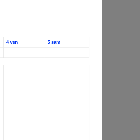
4
ven
5
sam