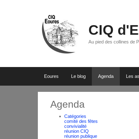
CIQ d'
Au pied des collines de 
Eoures
Le blog
Agenda
Les as
Agenda
Catégories
comité des fêtes
convivialité
réunion CIQ
réunion publique