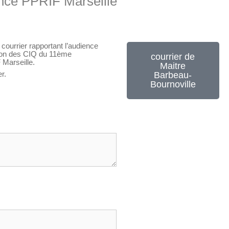
nce PPRIF Marseille
ourrier rapportant l’audience
ation des CIQ du 11ème
courrier de
 Marseille.
Maitre
r.
Barbeau-
Bournoville