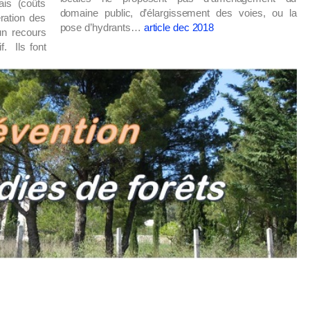
ais (coûts
domaine public, d’élargissement des voies, ou la
ration des
pose d’hydrants…
article dec 2018
n recours
f. Ils font