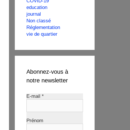
COVID-19
education
journal
Non classé
Réglementation
vie de quartier
Abonnez-vous à
notre newsletter
E-mail
*
Prénom