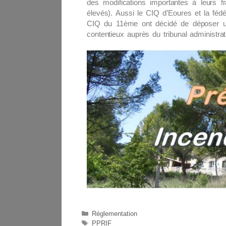
des modifications importantes à leurs fr
élevés). Aussi le CIQ d’Eoures et la fédé
CIQ du 11ème ont décidé de déposer u
contentieux auprès du tribunal administrati
Réglementation
PPRIF