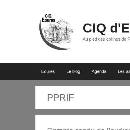
CIQ d'
Au pied des collines de 
Eoures
Le blog
Agenda
Les as
PPRIF