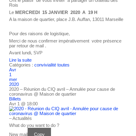
Ont le plaisir de vous inviter à partager un Gâteau des
Rois
Le
MERCREDI 15 JANVIER 2020 A 19 H
A la maison de quartier, place J.B. Auffan, 13011 Marseille
Pour des raisons de logistique,
Merci de nous confirmer impérativement votre présence
par retour de mail .
Avant lundi, SVP
Lire la suite
Catégories :
convivialité
toutes
Avr
1
mer
2020
2020 – Réunion du CIQ avril – Annulée pour cause de
coronavirus
@ Maison de quartier
Billets
Avr 1 @ 18:00
– Actualités
What do you want to do ?
New mail
Copy