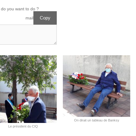
do you want to do ?
Copy
ew mail
On dirait un tableau de Banksy
Le président du CIQ