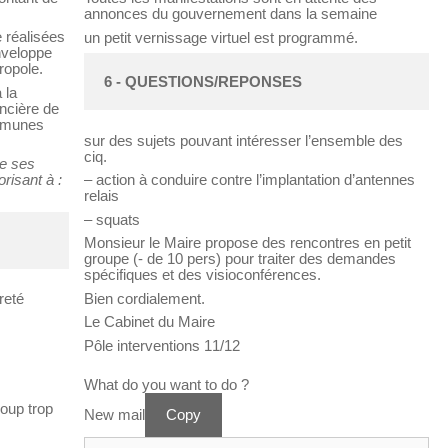
annonces du gouvernement dans la semaine
 réalisées
un petit vernissage virtuel est programmé.
nveloppe
ropole.
6 - QUESTIONS/REPONSES
 la
ancière de
ommunes
sur des sujets pouvant intéresser l’ensemble des
ciq.
de ses
risant à :
– action à conduire contre l’implantation d’antennes
relais
– squats
Monsieur le Maire propose des rencontres en petit
groupe (- de 10 pers) pour traiter des demandes
spécifiques et des visioconférences.
Bien cordialement.
reté
Le Cabinet du Maire
Pôle interventions 11/12
What do you want to do ?
oup trop
New mail
Copy