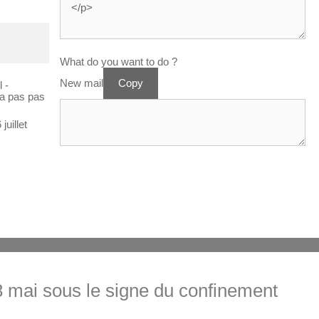
What do you want to do ?
New mail
Copy
 -
n’a pas pas
uillet
mai sous le signe du confinement