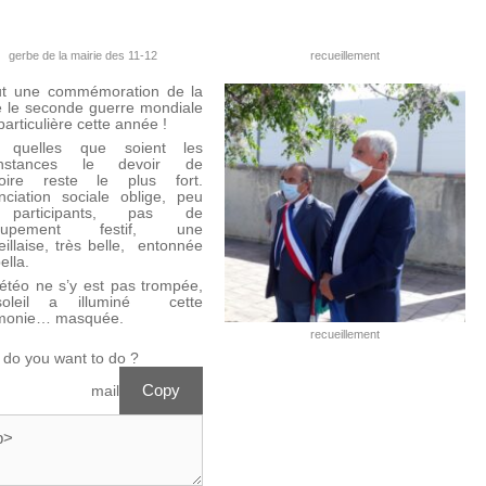
gerbe de la mairie des 11-12
recueillement
ut une commémoration de la
e le seconde guerre mondiale
particulière cette année !
 quelles que soient les
onstances le devoir de
ire reste le plus fort.
nciation sociale oblige, peu
participants, pas de
roupement festif, une
illaise, très belle, entonnée
ella.
étéo ne s’y est pas trompée,
oleil a illuminé cette
monie… masquée.
recueillement
do you want to do ?
Copy
ew mail