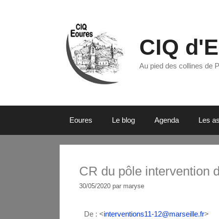
CIQ d'
Au pied des collines de 
Eoures
Le blog
Agenda
Les as
CR du pôle intervention 
30/05/2020
par
maryse
De : <
interventions11-12@marseille.fr
>