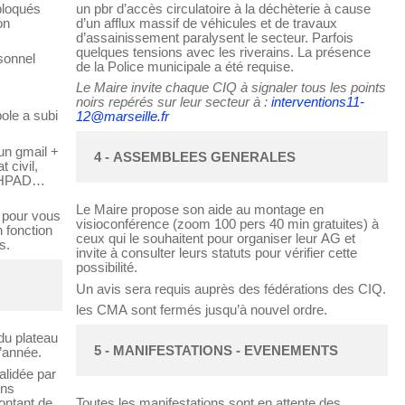
bloqués
un pbr d’accès circulatoire à la déchèterie à cause
on
d’un afflux massif de véhicules et de travaux
d’assainissement paralysent le secteur. Parfois
quelques tensions avec les riverains. La présence
rsonnel
de la Police municipale a été requise.
Le Maire invite chaque CIQ à signaler tous les points
noirs repérés sur leur secteur à :
interventions11-
pole a subi
12@marseille.fr
un gmail +
4 - ASSEMBLEES GENERALES
t civil,
 EHPAD…
Le Maire propose son aide au montage en
 pour vous
visioconférence (zoom 100 pers 40 min gratuites) à
n fonction
ceux qui le souhaitent pour organiser leur AG et
s.
invite à consulter leurs statuts pour vérifier cette
possibilité.
Un avis sera requis auprès des fédérations des CIQ.
les CMA sont fermés jusqu’à nouvel ordre.
 du plateau
5 - MANIFESTATIONS - EVENEMENTS 
l’année.
alidée par
ons
ontant de
Toutes les manifestations sont en attente des