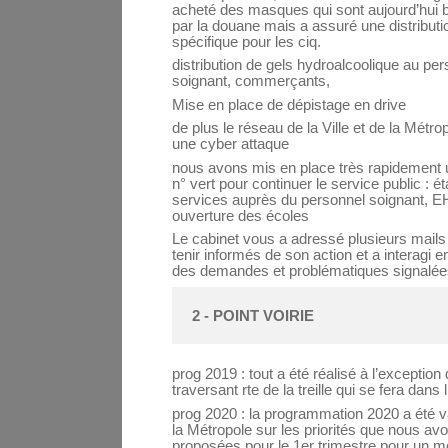
acheté des masques qui sont aujourd’hui 
par la douane mais a assuré une distributi
spécifique pour les ciq.
distribution de gels hydroalcoolique au pe
soignant, commerçants,
Mise en place de dépistage en drive
de plus le réseau de la Ville et de la Métro
une cyber attaque
nous avons mis en place très rapidement 
n° vert pour continuer le service public : éta
services auprès du personnel soignant,
ouverture des écoles
Le cabinet vous a adressé plusieurs mails
tenir informés de son action et a interagi e
des demandes et problématiques signalée
2 - POINT VOIRIE
prog 2019 : tout a été réalisé à l’exception
traversant rte de la treille qui se fera dans 
prog 2020 : la programmation 2020 a été v
la Métropole sur les priorités que nous av
proposées pour le 1er trimestre pour un m