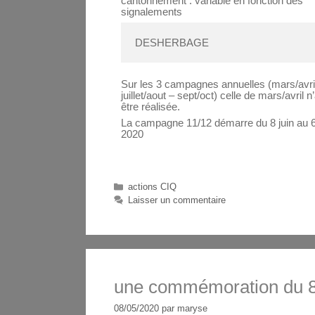
cantonnement : variable en fonction des
signalements
DESHERBAGE 
Sur les 3 campagnes annuelles (mars/avril
juillet/aout – sept/oct) celle de mars/avril 
être réalisée.
La campagne 11/12 démarre du 8 juin au 6 j
2020
actions CIQ
Laisser un commentaire
une commémoration du 8 
08/05/2020
par
maryse