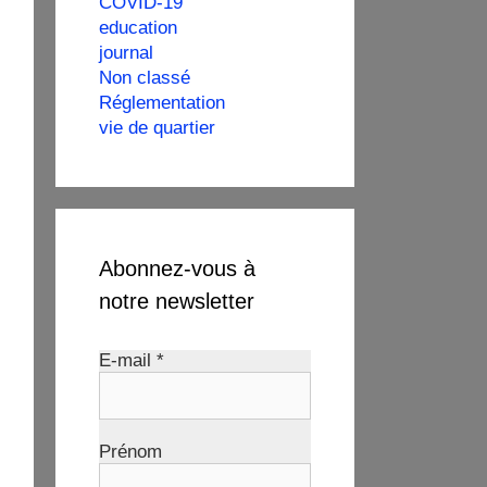
COVID-19
education
journal
Non classé
Réglementation
vie de quartier
Abonnez-vous à
notre newsletter
E-mail
*
Prénom