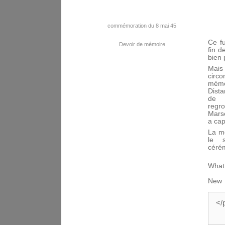
commémoration du 8 mai 45
Ce f
Devoir de mémoire
fin d
bien 
Mais
circ
mémo
Dista
de 
reg
Marse
a cap
La m
le s
céré
What 
N