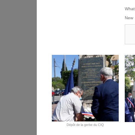
What 
N
Dépôt de la gerbe du CIQ