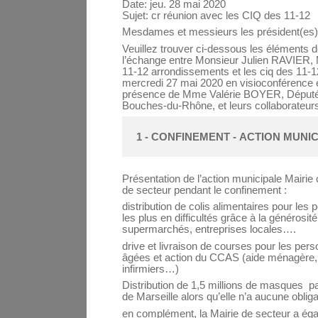
Date: jeu. 28 mai 2020
Sujet: cr réunion avec les CIQ des 11-12
Mesdames et messieurs les président(es)
Veuillez trouver ci-dessous les éléments 
l’échange entre Monsieur Julien RAVIER, 
11-12 arrondissements et les ciq des 11-1
mercredi 27 mai 2020 en visioconférence 
présence de Mme Valérie BOYER, Déput
Bouches-du-Rhône, et leurs collaborateur
1 - CONFINEMENT - ACTION MUNIC
Présentation de l’action municipale Mairie 
de secteur pendant le confinement :
distribution de colis alimentaires pour les
les plus en difficultés grâce à la générosit
supermarchés, entreprises locales….
drive et livraison de courses pour les per
âgées et action du CCAS (aide ménagère,
infirmiers…)
Distribution de 1,5 millions de masques par
de Marseille alors qu’elle n’a aucune obliga
en complément, la Mairie de secteur a ég