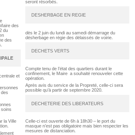
seront résorbés.
DESHERBAGE EN REGIE 
de
Maire des
2 du
dès le 2 juin du lundi au samedi démarrage du
en
désherbage en régie des délaissés de voirie.
ée des
s.
DECHETS VERTS
IPALE 
Compte tenu de l’état des quartiers durant le
confinement, le Maire a souhaité renouveler cette
centrale et
opération.
Après avis du service de la Propreté, celle-ci sera
 personnes
possible qu’à partir de septembre 2020.
é des
DECHETERIE DES LIBERATEURS 
sonnes
 soins
 la Ville
Celle-ci est ouverte de 6h à 18h30 – le port du
tion.
masque n’est pas obligatoire mais bien respecter les
mesures de distanciation.
alement